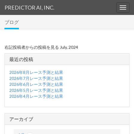
PREDICTOR AI, INC.
ブログ
右記投稿者からの投稿を見る July, 2024
最近の投稿
2026年8月レース予測と結果
2026年7月レース予測と結果
2026年6月レース予測と結果
2026年5月レース予測と結果
2026年4月レース予測と結果
アーカイブ