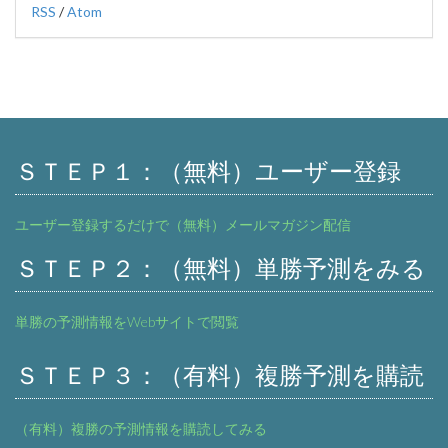
RSS
/
Atom
ＳＴＥＰ１：（無料）ユーザー登録
ユーザー登録するだけで（無料）メールマガジン配信
ＳＴＥＰ２：（無料）単勝予測をみる
単勝の予測情報をWebサイトで閲覧
ＳＴＥＰ３：（有料）複勝予測を購読
（有料）複勝の予測情報を購読してみる