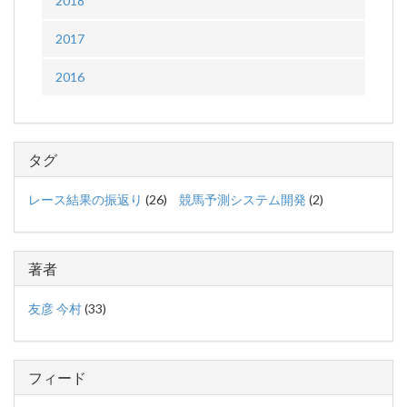
2018
2017
2016
タグ
レース結果の振返り
(26)
競馬予測システム開発
(2)
著者
友彦 今村
(33)
フィード