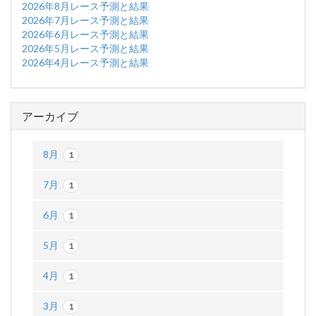
2026年8月レース予測と結果
2026年7月レース予測と結果
2026年6月レース予測と結果
2026年5月レース予測と結果
2026年4月レース予測と結果
アーカイブ
8月
1
7月
1
6月
1
5月
1
4月
1
3月
1