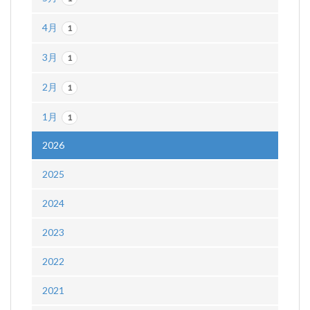
4月
1
3月
1
2月
1
1月
1
2026
2025
2024
2023
2022
2021