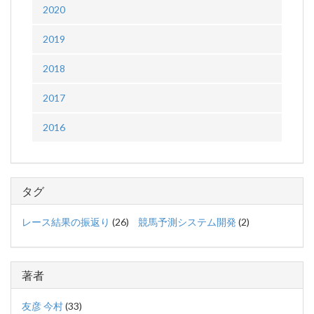
2020
2019
2018
2017
2016
タグ
レース結果の振返り
(26)
競馬予測システム開発
(2)
著者
友彦 今村
(33)